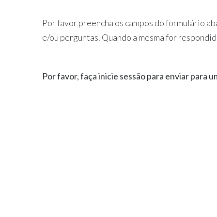
Por favor preencha os campos do formulário ab
e/ou perguntas. Quando a mesma for respondida
Por favor,
faça inicie sessão para enviar para u